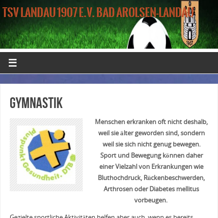
TSV LANDAU 1907 E.V. BAD AROLSEN-LANDAU
Gymnastik
Menschen erkranken oft nicht deshalb,
weil sie älter geworden sind, sondern
weil sie sich nicht genug bewegen.
Sport und Bewegung können daher
einer Vielzahl von Erkrankungen wie
Bluthochdruck, Rückenbeschwerden,
Arthrosen oder Diabetes mellitus
vorbeugen.
Gezielte sportliche Aktivitäten helfen aber auch, wenn es bereits