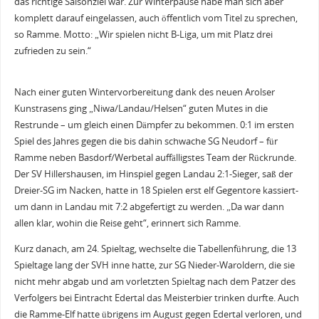
das richtige Saisonziel war. Zur Winterpause habe man sich aber
komplett darauf eingelassen, auch öffentlich vom Titel zu sprechen,
so Ramme. Motto: „Wir spielen nicht B-Liga, um mit Platz drei
zufrieden zu sein.“
Nach einer guten Wintervorbereitung dank des neuen Arolser
Kunstrasens ging „Niwa/Landau/Helsen“ guten Mutes in die
Restrunde – um gleich einen Dämpfer zu bekommen. 0:1 im ersten
Spiel des Jahres gegen die bis dahin schwache SG Neudorf – für
Ramme neben Basdorf/Werbetal auffälligstes Team der Rückrunde.
Der SV Hillershausen, im Hinspiel gegen Landau 2:1-Sieger, saß der
Dreier-SG im Nacken, hatte in 18 Spielen erst elf Gegentore kassiert-
um dann in Landau mit 7:2 abgefertigt zu werden. „Da war dann
allen klar, wohin die Reise geht“, erinnert sich Ramme.
Kurz danach, am 24. Spieltag, wechselte die Tabellenführung, die 13
Spieltage lang der SVH inne hatte, zur SG Nieder-Waroldern, die sie
nicht mehr abgab und am vorletzten Spieltag nach dem Patzer des
Verfolgers bei Eintracht Edertal das Meisterbier trinken durfte. Auch
die Ramme-Elf hatte übrigens im August gegen Edertal verloren, und