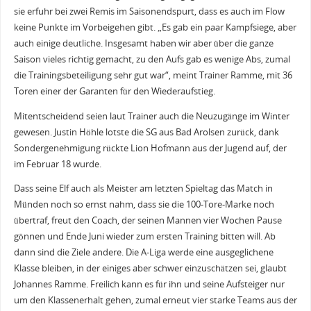
sie erfuhr bei zwei Remis im Saisonendspurt, dass es auch im Flow
keine Punkte im Vorbeigehen gibt. „Es gab ein paar Kampfsiege, aber
auch einige deutliche. Insgesamt haben wir aber über die ganze
Saison vieles richtig gemacht, zu den Aufs gab es wenige Abs, zumal
die Trainingsbeteiligung sehr gut war“, meint Trainer Ramme, mit 36
Toren einer der Garanten für den Wiederaufstieg.
Mitentscheidend seien laut Trainer auch die Neuzugänge im Winter
gewesen. Justin Höhle lotste die SG aus Bad Arolsen zurück, dank
Sondergenehmigung rückte Lion Hofmann aus der Jugend auf, der
im Februar 18 wurde.
Dass seine Elf auch als Meister am letzten Spieltag das Match in
Münden noch so ernst nahm, dass sie die 100-Tore-Marke noch
übertraf, freut den Coach, der seinen Mannen vier Wochen Pause
gönnen und Ende Juni wieder zum ersten Training bitten will. Ab
dann sind die Ziele andere. Die A-Liga werde eine ausgeglichene
Klasse bleiben, in der einiges aber schwer einzuschätzen sei, glaubt
Johannes Ramme. Freilich kann es für ihn und seine Aufsteiger nur
um den Klassenerhalt gehen, zumal erneut vier starke Teams aus der