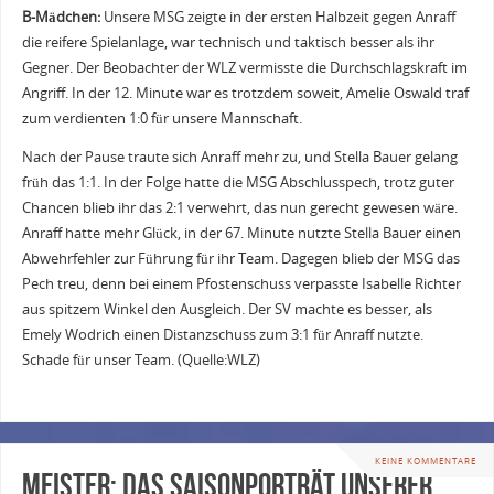
B-Mädchen:
Unsere MSG zeigte in der ersten Halbzeit gegen Anraff
die reifere Spielanlage, war technisch und taktisch besser als ihr
Gegner. Der Beobachter der WLZ vermisste die Durchschlagskraft im
Angriff. In der 12. Minute war es trotzdem soweit, Amelie Oswald traf
zum verdienten 1:0 für unsere Mannschaft.
Nach der Pause traute sich Anraff mehr zu, und Stella Bauer gelang
früh das 1:1. In der Folge hatte die MSG Abschlusspech, trotz guter
Chancen blieb ihr das 2:1 verwehrt, das nun gerecht gewesen wäre.
Anraff hatte mehr Glück, in der 67. Minute nutzte Stella Bauer einen
Abwehrfehler zur Führung für ihr Team. Dagegen blieb der MSG das
Pech treu, denn bei einem Pfostenschuss verpasste Isabelle Richter
aus spitzem Winkel den Ausgleich. Der SV machte es besser, als
Emely Wodrich einen Distanzschuss zum 3:1 für Anraff nutzte.
Schade für unser Team. (Quelle:WLZ)
KEINE KOMMENTARE
Meister: Das Saisonporträt unserer