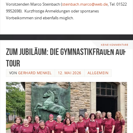
Vorsitzenden Marco Steinbach (
steinbach.marco@web.de
, Tel. 01522
9952698). Kurzfristige Anmeldungen oder spontanes
Vorbeikommen sind ebenfalls möglich.
KEINE KOMMENTARE
Zum Jubiläum: Die Gymnastikfrauen auf
Tour
VON
GERHARD MENKEL
12. MAI 2026
ALLGEMEIN