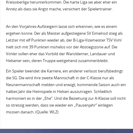
Kreisoberliga herunterkommen. Die harte Liga sei aber eher ein
Anreiz als dass sie Angst mache, versichert der Spielertrainer.
An den Vorjahres-Aufsteigern lasse sich erkennen, wie es einem
ergehen könne. Der als Meister aufgestiegene SV Eimelrod stieg als
Letzter mit elf Punkten wieder ab, der B-Liga-Vizemeister TSV Vöhl
hielt sich mit 39 Punkten mühelos vor der Abstiegszone auf. Die
Vöhler sollen eher das Vorbild der Warolderner, Landauer und
Helsener sein, deren Truppe weitgehend zusammenbleibt.
Ein Spieler beendet die Karriere, ein anderer verlässt berufsbedingt
die SG. Die wird ihre zweite Mannschaft in der C-Klasse nur als
Neunermannschaft melden und erwägt, kommende Saison auch ein
halbes Jahr die Heimspiele in Helsen auszutragen. Schließlich
harmoniert es in der „Ehe“. Und die Beziehung zur A-Klasse soll nicht
so stressig werden, dass sie wieder ein „Pausenjahr“ einlegen
müssen danach. (Quelle: WLZ)