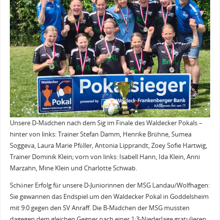
Unsere D-Mädchen nach dem Sig im Finale des Waldecker Pokals –
hinter von links: Trainer Stefan Damm, Henrike Brühne, Sumea
Soggeva, Laura Marie Pfüller, Antonia Lipprandt, Zoey Sofie Hartwig,
Trainer Dominik Klein; vorn von links: Isabell Hann, Ida Klein, Anni
Marzahn, Mine Klein und Charlotte Schwab.
Schöner Erfolg für unsere D-Juniorinnen der MSG Landau/Wolfhagen:
Sie gewannen das Endspiel um den Waldecker Pokal in Goddelsheim
mit 9:0 gegen den SV Anraff. Die B-Mädchen der MSG mussten
dagegen dem gleichen Gegner nach einer 1:3-Niederlage gratulieren.