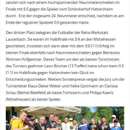
setzten sich nach einem hochspannenden Neunmeterschießen im
Finale mit 6:5 gegen die Spieler vom Schlockerhof Hattersheim
durch. Erst der insgesamt 24. Neunmeter entschied, nachdem es am
Ende der regulären Spielzeit 0:0 gestanden hatte.
Den dritten Platz belegten die Fußballer der Reha-Werkstatt
Lauterbach. Sie waren im Halbfinale mit 0:4 an den Mittelhessen
gescheitert, trösteten sich dann aber mit dem 3:0 (1:1)-Erfolg im
kleinen Finale ebenfalls nach Neunmeterschießen gegen Betreutes
Wohnen Hofgeismar. Dieses Team um den als besten Torschützen
des Turniers geehrten Leon Bötcher (13 Treffer) hatte schon beim 0:3
(1:1) im Halbfinale gegen Hattersheim kein Glück im
Entscheidungsschießen. Weitere Sonderpreise vergab die Jury um die
Turnierleiter Klaus-Dieter Weber und Heike Gottmann an Clarissa
Schau (Bethel Bielefeld) als beste Torhüterin und Philipp Kawric
(Mittelhessen) als bester Spieler.