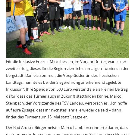
Für die Inklusive Freizeit Mittelhessen, im Vorjahr Dritter, war es der
zweite Erfolg dieses für die Region ziemlich einmaligen Turniers in der
Bergstadt. Daniela Sommer, die Vizepräsidentin des Hessischen
Landtags, nannte es bei der Siegerehrung anerkennend „gelebte
Inklusion“. Ihre Spende von 500 Euro verstand sie als kleinen Beitrag
dafür, dass das Turnier auch in Zukunft stattfinden könne. Marco
Steinbach, der Vorsitzende des TSV Landau, versprach es. „Ich hoffe
auf eure Zusage, dass ihr nächstes Jahr alle wieder da seid – dann
findet das Turnier zum 15. Mal statt“, sagte er.
Der Bad Arolser Bürgermeister Marco Lambion erinnerte daran, dass
die Stadtverordnetenversammlung vor genau 25 Jahren beschlossen