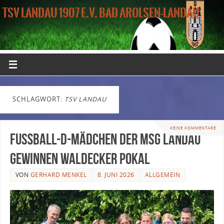
TSV LANDAU 1907 E.V. BAD AROLSEN-LANDAU
SCHLAGWORT:
TSV LANDAU
KEINE KOMMENTARE
Fußball-D-Mädchen der MSG Landau
gewinnen Waldecker Pokal
VON
GERHARD MENKEL
8. JUNI 2026
ALLGEMEIN