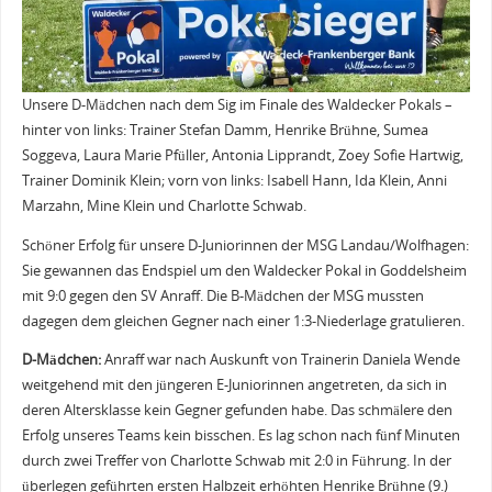
Unsere D-Mädchen nach dem Sig im Finale des Waldecker Pokals –
hinter von links: Trainer Stefan Damm, Henrike Brühne, Sumea
Soggeva, Laura Marie Pfüller, Antonia Lipprandt, Zoey Sofie Hartwig,
Trainer Dominik Klein; vorn von links: Isabell Hann, Ida Klein, Anni
Marzahn, Mine Klein und Charlotte Schwab.
Schöner Erfolg für unsere D-Juniorinnen der MSG Landau/Wolfhagen:
Sie gewannen das Endspiel um den Waldecker Pokal in Goddelsheim
mit 9:0 gegen den SV Anraff. Die B-Mädchen der MSG mussten
dagegen dem gleichen Gegner nach einer 1:3-Niederlage gratulieren.
D-Mädchen:
Anraff war nach Auskunft von Trainerin Daniela Wende
weitgehend mit den jüngeren E-Juniorinnen angetreten, da sich in
deren Altersklasse kein Gegner gefunden habe. Das schmälere den
Erfolg unseres Teams kein bisschen. Es lag schon nach fünf Minuten
durch zwei Treffer von Charlotte Schwab mit 2:0 in Führung. In der
überlegen geführten ersten Halbzeit erhöhten Henrike Brühne (9.)