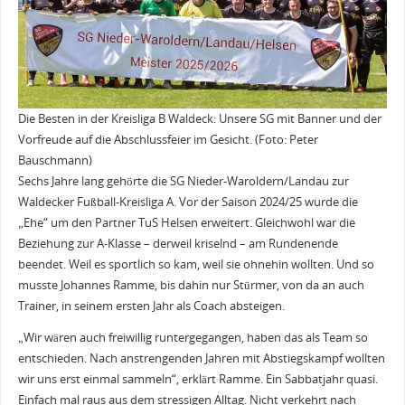
Die Besten in der Kreisliga B Waldeck: Unsere SG mit Banner und der
Vorfreude auf die Abschlussfeier im Gesicht. (Foto: Peter
Bauschmann)
Sechs Jahre lang gehörte die SG Nieder-Waroldern/Landau zur
Waldecker Fußball-Kreisliga A. Vor der Saison 2024/25 wurde die
„Ehe“ um den Partner TuS Helsen erweitert. Gleichwohl war die
Beziehung zur A-Klasse – derweil kriselnd – am Rundenende
beendet. Weil es sportlich so kam, weil sie ohnehin wollten. Und so
musste Johannes Ramme, bis dahin nur Stürmer, von da an auch
Trainer, in seinem ersten Jahr als Coach absteigen.
„Wir wären auch freiwillig runtergegangen, haben das als Team so
entschieden. Nach anstrengenden Jahren mit Abstiegskampf wollten
wir uns erst einmal sammeln“, erklärt Ramme. Ein Sabbatjahr quasi.
Einfach mal raus aus dem stressigen Alltag. Nicht verkehrt nach