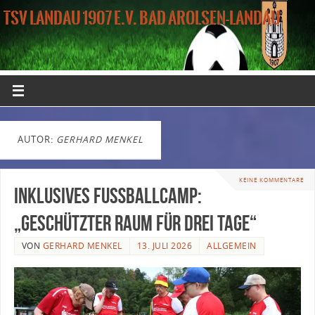
TSV LANDAU 1907 E.V. BAD AROLSEN-LANDAU
AUTOR:
GERHARD MENKEL
KEINE KOMMENTARE
Inklusives Fußballcamp:
„Geschützter Raum für drei Tage“
VON
GERHARD MENKEL
13. JULI 2026
ALLGEMEIN