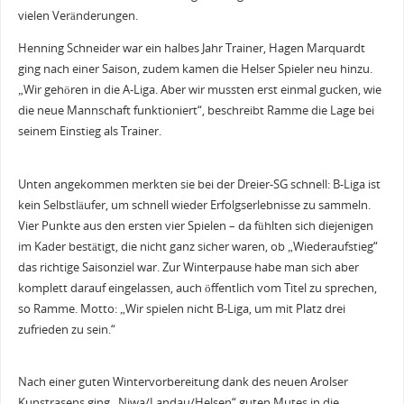
vielen Veränderungen.
Henning Schneider war ein halbes Jahr Trainer, Hagen Marquardt
ging nach einer Saison, zudem kamen die Helser Spieler neu hinzu.
„Wir gehören in die A-Liga. Aber wir mussten erst einmal gucken, wie
die neue Mannschaft funktioniert“, beschreibt Ramme die Lage bei
seinem Einstieg als Trainer.
Unten angekommen merkten sie bei der Dreier-SG schnell: B-Liga ist
kein Selbstläufer, um schnell wieder Erfolgserlebnisse zu sammeln.
Vier Punkte aus den ersten vier Spielen – da fühlten sich diejenigen
im Kader bestätigt, die nicht ganz sicher waren, ob „Wiederaufstieg“
das richtige Saisonziel war. Zur Winterpause habe man sich aber
komplett darauf eingelassen, auch öffentlich vom Titel zu sprechen,
so Ramme. Motto: „Wir spielen nicht B-Liga, um mit Platz drei
zufrieden zu sein.“
Nach einer guten Wintervorbereitung dank des neuen Arolser
Kunstrasens ging „Niwa/Landau/Helsen“ guten Mutes in die