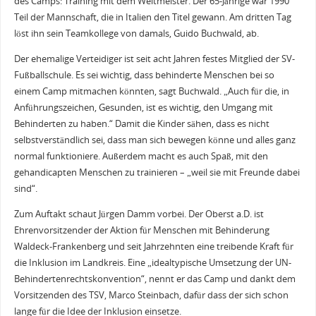
des Camps: Training mit dem Weltmeister. Der 65-Jährige war 1990
Teil der Mannschaft, die in Italien den Titel gewann. Am dritten Tag
löst ihn sein Teamkollege von damals, Guido Buchwald, ab.
Der ehemalige Verteidiger ist seit acht Jahren festes Mitglied der SV-
Fußballschule. Es sei wichtig, dass behinderte Menschen bei so
einem Camp mitmachen könnten, sagt Buchwald. „Auch für die, in
Anführungszeichen, Gesunden, ist es wichtig, den Umgang mit
Behinderten zu haben.“ Damit die Kinder sähen, dass es nicht
selbstverständlich sei, dass man sich bewegen könne und alles ganz
normal funktioniere. Außerdem macht es auch Spaß, mit den
gehandicapten Menschen zu trainieren – „weil sie mit Freunde dabei
sind“.
Zum Auftakt schaut Jürgen Damm vorbei. Der Oberst a.D. ist
Ehrenvorsitzender der Aktion für Menschen mit Behinderung
Waldeck-Frankenberg und seit Jahrzehnten eine treibende Kraft für
die Inklusion im Landkreis. Eine „idealtypische Umsetzung der UN-
Behindertenrechtskonvention“, nennt er das Camp und dankt dem
Vorsitzenden des TSV, Marco Steinbach, dafür dass der sich schon
lange für die Idee der Inklusion einsetze.