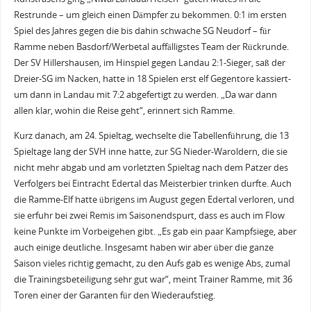
Restrunde – um gleich einen Dämpfer zu bekommen. 0:1 im ersten
Spiel des Jahres gegen die bis dahin schwache SG Neudorf – für
Ramme neben Basdorf/Werbetal auffälligstes Team der Rückrunde.
Der SV Hillershausen, im Hinspiel gegen Landau 2:1-Sieger, saß der
Dreier-SG im Nacken, hatte in 18 Spielen erst elf Gegentore kassiert-
um dann in Landau mit 7:2 abgefertigt zu werden. „Da war dann
allen klar, wohin die Reise geht“, erinnert sich Ramme.
Kurz danach, am 24. Spieltag, wechselte die Tabellenführung, die 13
Spieltage lang der SVH inne hatte, zur SG Nieder-Waroldern, die sie
nicht mehr abgab und am vorletzten Spieltag nach dem Patzer des
Verfolgers bei Eintracht Edertal das Meisterbier trinken durfte. Auch
die Ramme-Elf hatte übrigens im August gegen Edertal verloren, und
sie erfuhr bei zwei Remis im Saisonendspurt, dass es auch im Flow
keine Punkte im Vorbeigehen gibt. „Es gab ein paar Kampfsiege, aber
auch einige deutliche. Insgesamt haben wir aber über die ganze
Saison vieles richtig gemacht, zu den Aufs gab es wenige Abs, zumal
die Trainingsbeteiligung sehr gut war“, meint Trainer Ramme, mit 36
Toren einer der Garanten für den Wiederaufstieg.