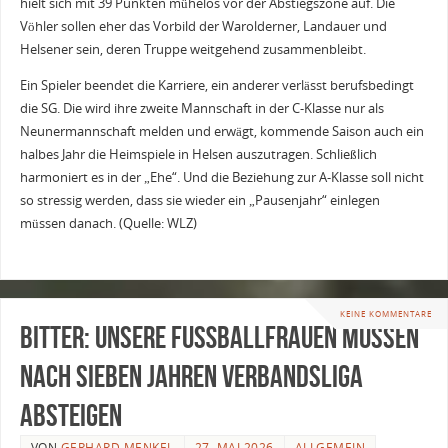
hielt sich mit 39 Punkten mühelos vor der Abstiegszone auf. Die
Vöhler sollen eher das Vorbild der Warolderner, Landauer und
Helsener sein, deren Truppe weitgehend zusammenbleibt.
Ein Spieler beendet die Karriere, ein anderer verlässt berufsbedingt
die SG. Die wird ihre zweite Mannschaft in der C-Klasse nur als
Neunermannschaft melden und erwägt, kommende Saison auch ein
halbes Jahr die Heimspiele in Helsen auszutragen. Schließlich
harmoniert es in der „Ehe“. Und die Beziehung zur A-Klasse soll nicht
so stressig werden, dass sie wieder ein „Pausenjahr“ einlegen
müssen danach. (Quelle: WLZ)
KEINE KOMMENTARE
Bitter: Unsere Fußballfrauen müssen
nach sieben Jahren Verbandsliga
absteigen
VON
GERHARD MENKEL
27. MAI 2026
ALLGEMEIN