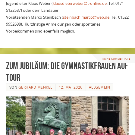
Jugendleiter Klaus Weber (
klausdieterweber@t-online.de
, Tel. 0171
5122587) oder dem Landauer
Vorsitzenden Marco Steinbach (
steinbach.marco@web.de
, Tel. 01522
9952698). Kurzfristige Anmeldungen oder spontanes
Vorbeikommen sind ebenfalls möglich.
KEINE KOMMENTARE
Zum Jubiläum: Die Gymnastikfrauen auf
Tour
VON
GERHARD MENKEL
12. MAI 2026
ALLGEMEIN